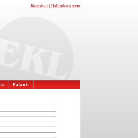
Jäsensivut
|
Hallituksen sivut
ta
Palaute