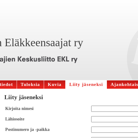
 Eläkkeensaajat ry
tiedot
Tuloksia
Kuvia
Liity jäseneksi
Ajankohtais
Liity jäseneksi
Kirjoita nimesi
Lähiosoite
Postinumero ja -paikka