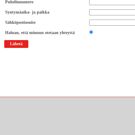
Puhelinnumero
Syntymäaika- ja paikka
Sähköpostiosoite
Haluan, että minuun otetaan yhteyttä