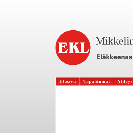
Mikkelin
Etusivu
Tapahtumat
Yhteys